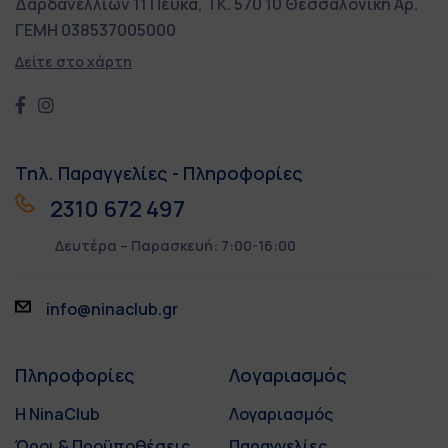
Δαρδανελλίων 11
Πεύκα, ΤΚ. 570 10
Θεσσαλονίκη
Αρ.
ΓΕΜΗ 038537005000
Δείτε στο χάρτη
Τηλ. Παραγγελίες - Πληροφορίες
2310 672 497
Δευτέρα – Παρασκευή: 7:00-16:00
info@ninaclub.gr
Πληροφορίες
Λογαριασμός
Η NinaClub
Λογαριασμός
Όροι & Προϋποθέσεις
Παραγγελίες