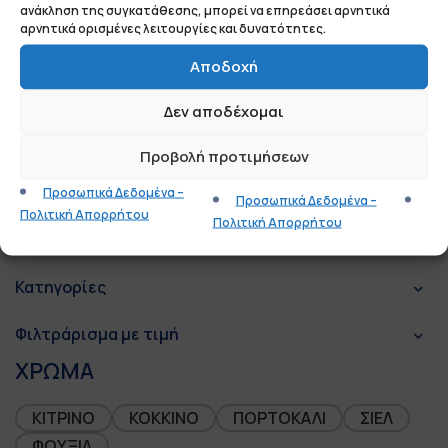
ανάκληση της συγκατάθεσης, μπορεί να επηρεάσει αρνητικά
αρνητικά ορισμένες λειτουργίες και δυνατότητες.
Αποδοχή
Δεν αποδέχομαι
Παιδικό Μακρυμάνικο
Προβολή προτιμήσεων
Φανελάκι Unisex – 65
Προσωπικά Δεδομένα –
Προσωπικά Δεδομένα –
Πολιτική Απορρήτου
Πολιτική Απορρήτου
Κατηγορίες
Φιλτράρισμα με τιμή
ΧΡΩΜΑ
ΚΙΤΡΙΝΟ
ΚΟΚΚΙΝΟ
ΠΟΡΤΟΚΑΛΙ
ΣΙΕΛ
ΦΟΥΞΙΑ