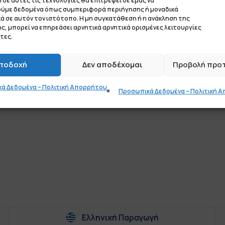
σε αυτές τις τεχνολογίες θα επιτρέψει σε εμάς να
ύμε δεδομένα όπως συμπεριφορά περιήγησης ή μοναδικά
ά σε αυτόν τον ιστότοπο. Η μη συγκατάθεση ή η ανάκληση της
, μπορεί να επηρεάσει αρνητικά αρνητικά ορισμένες λειτουργίες
τες.
ποδοχή
Δεν αποδέχομαι
Προβολή προ
ά Δεδομένα – Πολιτική Απορρήτου
Προσωπικά Δεδομένα – Πολιτική 
Ελληνική Παραγωγή