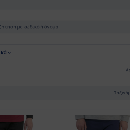
ικά
Α
Ταξινό