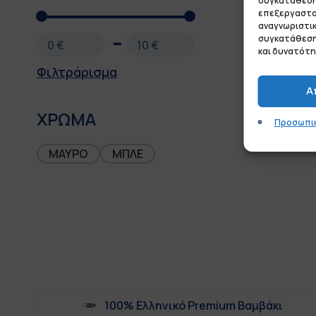
συγκατάθεση 
επεξεργαστο
αναγνωριστικ
συγκατάθεσης
0 €
10 €
και δυνατότη
Φιλτράρισμα
Α
ΧΡΩΜΑ
Προσωπικ
ΜΑΥΡΟ
ΜΠΛΕ
100% Ελληνικό Premium Βαμβάκι