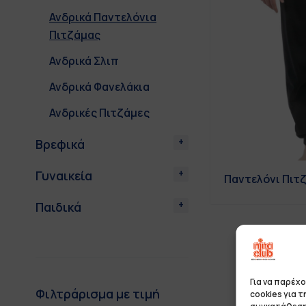
Ανδρικά Παντελόνια
Πιτζάμας
Ανδρικά Σλιπ
Ανδρικά Φανελάκια
Ανδρικές Πιτζάμες
Βρεφικά
Γυναικεία
Παντελόνι Πιτζ
Παιδικά
Για να παρέχ
Φιλτράρισμα με τιμή
cookies για 