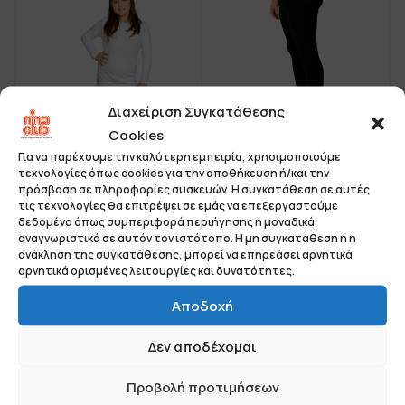
Διαχείριση Συγκατάθεσης
Cookies
Ισοθερμικό Παντελόνι
Για να παρέχουμε την καλύτερη εμπειρία, χρησιμοποιούμε
τεχνολογίες όπως cookies για την αποθήκευση ή/και την
Κολάν - 1180
πρόσβαση σε πληροφορίες συσκευών. Η συγκατάθεση σε αυτές
τις τεχνολογίες θα επιτρέψει σε εμάς να επεξεργαστούμε
Ισοθερμική Μπλούζα
δεδομένα όπως συμπεριφορά περιήγησης ή μοναδικά
- 1179
αναγνωριστικά σε αυτόν τον ιστότοπο. Η μη συγκατάθεση ή η
ανάκληση της συγκατάθεσης, μπορεί να επηρεάσει αρνητικά
αρνητικά ορισμένες λειτουργίες και δυνατότητες.
Αποδοχή
Δεν αποδέχομαι
Προβολή προτιμήσεων