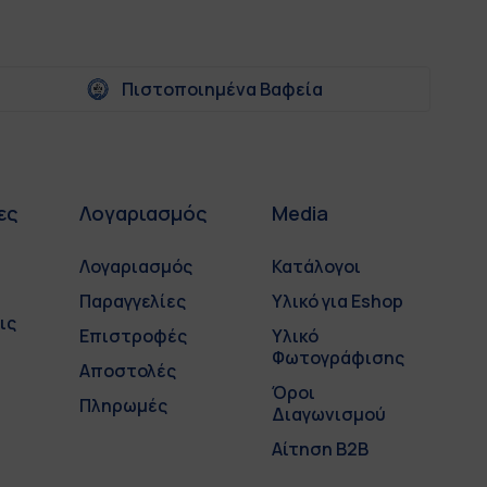
Πιστοποιημένα Βαφεία
ες
Λογαριασμός
Media
Λογαριασμός
Κατάλογοι
Παραγγελίες
Υλικό για Eshop
ις
Επιστροφές
Υλικό
Φωτογράφισης
Αποστολές
Όροι
Πληρωμές
Διαγωνισμού
Αίτηση B2B