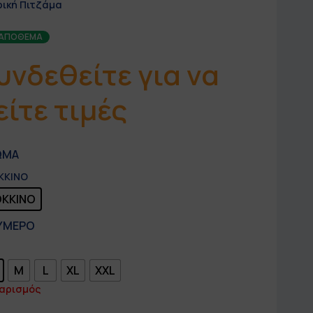
ρική Πιτζάμα
 ΑΠΌΘΕΜΑ
υνδεθείτε για να
είτε τιμές
ΩΜΑ
ΟΚΚΙΝΟ
ΟΚΚΙΝΟ
ΥΜΕΡΟ
M
L
XL
XXL
αρισμός