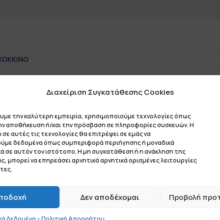
ΚΟΚΚΙΝΟ
S
,
M
,
L
,
XL
,
XXL
Διαχείριση Συγκατάθεσης Cookies
ουμε την καλύτερη εμπειρία, χρησιμοποιούμε τεχνολογίες όπως
την αποθήκευση ή/και την πρόσβαση σε πληροφορίες συσκευών. Η
σε αυτές τις τεχνολογίες θα επιτρέψει σε εμάς να
ύμε δεδομένα όπως συμπεριφορά περιήγησης ή μοναδικά
ά σε αυτόν τον ιστότοπο. Η μη συγκατάθεση ή η ανάκληση της
, μπορεί να επηρεάσει αρνητικά αρνητικά ορισμένες λειτουργίες
ελία σας, απλώς πληκτρολογώντας τον αριθμό τεμαχίων 
τες.
ουμπί
"Στο Καλάθι"
ποδοχή
Δεν αποδέχομαι
Προβολή προ
κόνα για να την μεγεθύνετε.
ά Δεδομένα – Πολιτική Απορρήτου