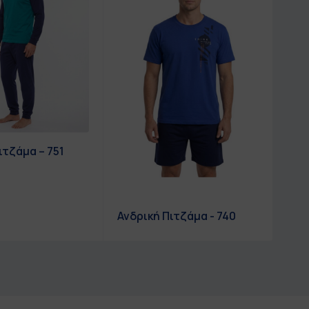
ιτζάμα – 751
Ανδ
Ανδρική Πιτζάμα - 740