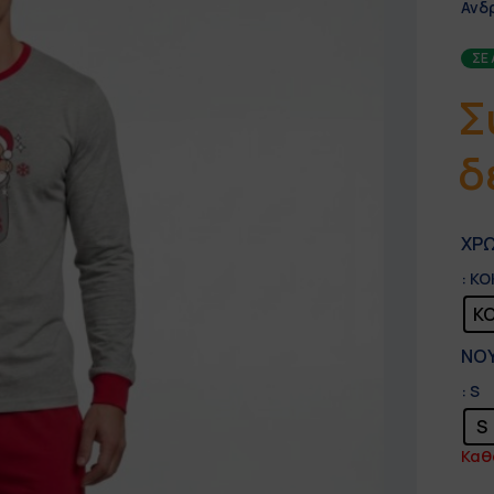
Ανδ
ΣΕ
Σ
δ
ΧΡ
: Κ
Κ
ΝΟ
: S
S
Καθ