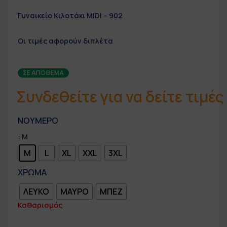
Γυναικείο Κιλοτάκι
MIDI
– 902
Οι τιμές αφορούν
διπλέτα
ΣΕ ΑΠΌΘΕΜΑ
Συνδεθείτε για να δείτε τιμές
ΝΟΥΜΕΡΟ
: M
M
L
XL
XXL
3XL
ΧΡΩΜΑ
ΛΕΥΚΟ
ΜΑΥΡΟ
ΜΠΕΖ
Καθαρισμός