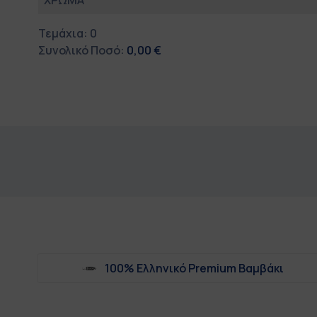
ΧΡΩΜΑ
Τεμάχια
:
0
Συνολικό Ποσό
:
0,00 €
0
Τεμάχια.
Your
total
is
0,00 €
100% Ελληνικό Premium Βαμβάκι