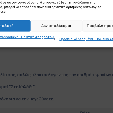
ά σε αυτόν τον ιστότοπο. Η μη συγκατάθεση ή η ανάκληση της
, μπορεί να επηρεάσει αρνητικά αρνητικά ορισμένες λειτουργίες
τες.
ποδοχή
Δεν αποδέχομαι
Προβολή προ
ΒΕΡΑΜΑΝ, ΚΙΤΡΙΝΟ, ΛΕΥΚΟ, ΡΟΖ, ΣΙΕΛ
ά Δεδομένα – Πολιτική Απορρήτου
Προσωπικά Δεδομένα – Πολιτική 
ελία σας, απλώς πληκτρολογώντας τον αριθμό τεμαχίων 
ουμπί
"Στο Καλάθι"
κόνα για να την μεγεθύνετε.