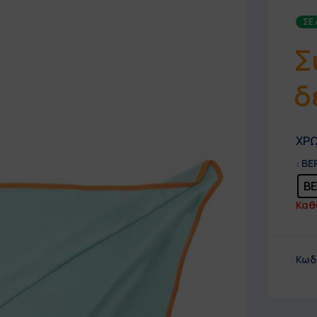
ΣΕ
Σ
δ
ΧΡ
: Β
Β
Καθ
Κωδ