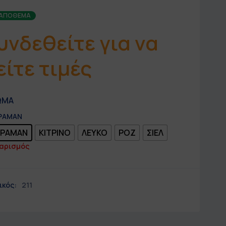
 ΑΠΌΘΕΜΑ
υνδεθείτε για να
είτε τιμές
ΩΜΑ
ΕΡΑΜΑΝ
ΕΡΑΜΑΝ
ΚΙΤΡΙΝΟ
ΛΕΥΚΟ
ΡΟΖ
ΣΙΕΛ
αρισμός
ικός:
211