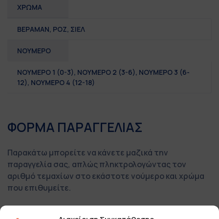
ΧΡΩΜΑ
ΒΕΡΑΜΑΝ, ΡΟΖ, ΣΙΕΛ
ΝΟΥΜΕΡΟ
ΝΟΥΜΕΡΟ 1 (0-3)
,
ΝΟΥΜΕΡΟ 2 (3-6)
,
ΝΟΥΜΕΡΟ 3 (6-
12)
,
ΝΟΥΜΕΡΟ 4 (12-18)
ΦΟΡΜΑ ΠΑΡΑΓΓΕΛΙΑΣ
Παρακάτω μπορείτε να κάνετε μαζικά την
παραγγελία σας, απλώς πληκτρολογώντας τον
αριθμό τεμαχίων στο εκάστοτε νούμερο και χρώμα
που επιθυμείτε.
Μόλις τελειώσετε απλά πατήστε στο τέλος το